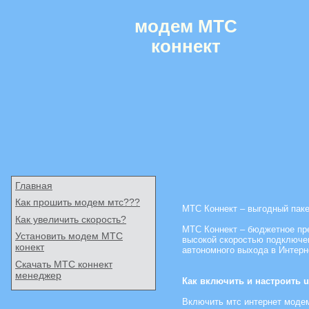
модем МТС
коннект
Главная
Как прошить модем мтс???
МТС Коннект – выгодный паке
Как увеличить скорость?
МТС Коннект – бюджетное пре
Установить модем МТС
высокой скоростью подключен
конект
автономного выхода в Интерн
Скачать МТС коннект
менеджер
Как включить и настроить 
Включить мтс интернет модем